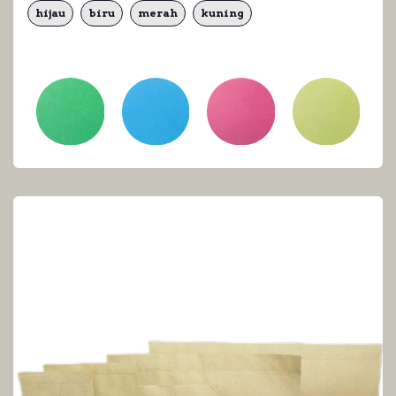
hijau
biru
merah
kuning