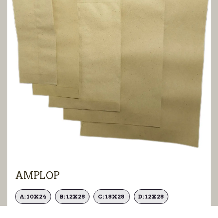
AMPLOP
A: 10X24
B: 12X28
C: 18X28
D: 12X28