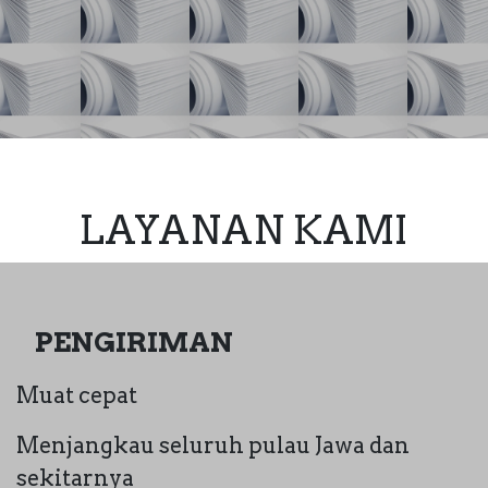
LAYANAN KAMI
​PENGIRIMAN
Muat cepat
Menjangkau seluruh pulau Jawa dan
sekitarnya