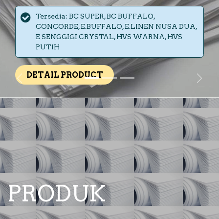
Tersedia: BC SUPER, BC BUFFALO,
CONCORDE, E.BUFFALO, E.LINEN NUSA DUA,
E SENGGIGI CRYSTAL, HVS WARNA, HVS
PUTIH
DETAIL PRODUCT
Previous
Next
PRODUK